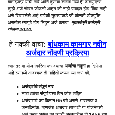
कागदपत्रे यांची नावे आणि दुसऱ्या कॉलम मध्ये ही डॉक्युमेंट्स
तुम्ही अर्ज सोबत जोडली आहेत की नाही याबद्दल होय किंवा नाही
असे विचारलेले आहे यापैकी तुमच्याकडे जी कोणती डॉक्युमेंट
असतील त्यापूढे होय लिहून अर्ज करावा.
मुख्यमंत्री वयोश्री
योजना 2024.
हे नक्की वाचा:
बांधकाम कामगार नवीन
अर्जदार नोंदणी
प्रक्रिया
त्यानंतर या योजनेकरिता करावयाचा
अर्जाचा नमुना
हा दिलेला
आहे त्यामध्ये आवश्यक ती माहिती करून घ्या जसे की,
अर्जदारांचे संपूर्ण नाव
लाभार्थ्याचा
संपूर्ण पत्ता
पिन कोड सहित
अर्जदाराचे वय
किमान 65 वर्ष
असणे आवश्यक व
जन्मदिनांक. म्हणजेच अर्जदार लाभार्थी या योजनेमध्ये
अर्ज करत असेल तर त्याची जन्मतारीख ही
1959
च्या