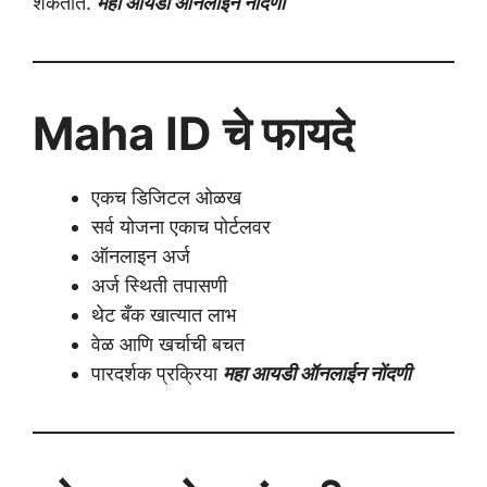
शकतात.
महा आयडी ऑनलाईन नोंदणी
Maha ID चे फायदे
एकच डिजिटल ओळख
सर्व योजना एकाच पोर्टलवर
ऑनलाइन अर्ज
अर्ज स्थिती तपासणी
थेट बँक खात्यात लाभ
वेळ आणि खर्चाची बचत
पारदर्शक प्रक्रिया
महा आयडी ऑनलाईन नोंदणी