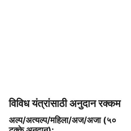
विविध यंत्रांसाठी अनुदान रक्कम
अल्प/अत्यल्प/महिला/अज/अजा (५०
टक्के अनुदान):