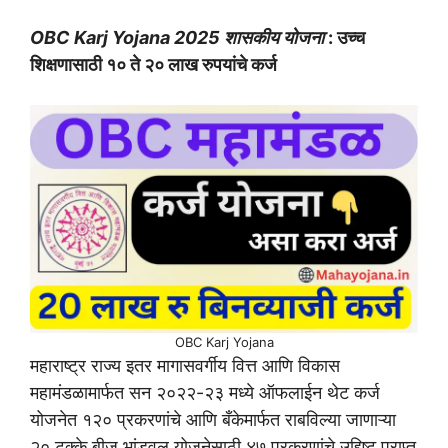
OBC Karj Yojana 2025 शासकीय योजना
: उच्च
शिक्षणासाठी १० ते २० लाख रुपयांचे कर्ज
OBC Karj Yojana
महाराष्ट्र राज्य इतर मागासवर्गीय वित्त आणि विकास
महामंडळामार्फत सन २०२२-२३ मध्ये ऑफलाईन थेट कर्ज
योजनेत १२० प्रकरणांचे आणि बँकेमार्फत राबविल्या जाणाऱ्या
२० टक्के बीज भांडवल योजनेसाठी ४७ प्रकरणांचे उद्दिष्ट प्राप्त