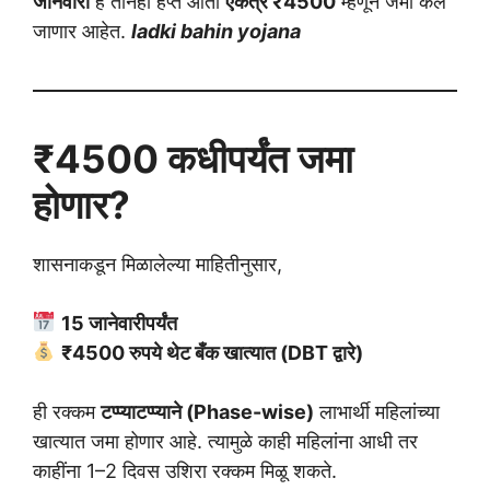
जानेवारी
हे तीनही हप्ते आता
एकत्र ₹4500
म्हणून जमा केले
जाणार आहेत.
ladki bahin yojana
₹4500 कधीपर्यंत जमा
होणार?
शासनाकडून मिळालेल्या माहितीनुसार,
15 जानेवारीपर्यंत
₹4500 रुपये थेट बँक खात्यात (DBT द्वारे)
ही रक्कम
टप्प्याटप्प्याने (Phase-wise)
लाभार्थी महिलांच्या
खात्यात जमा होणार आहे. त्यामुळे काही महिलांना आधी तर
काहींना 1–2 दिवस उशिरा रक्कम मिळू शकते.