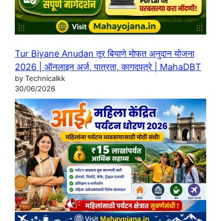
Tur Biyane Anudan तूर बियाणे मोफत अनुदान योजना
2026 | ऑनलाइन अर्ज, पात्रता, कागदपत्रे | MahaDBT
by Technicalkk
30/06/2026