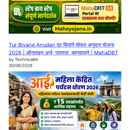
Tur Biyane Anudan तूर बियाणे मोफत अनुदान योजना
2026 | ऑनलाइन अर्ज, पात्रता, कागदपत्रे | MahaDBT
by Technicalkk
30/06/2026