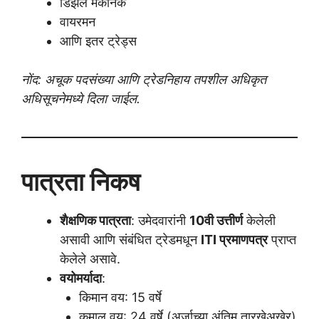
डिझेल मेकॅनिक
वायरमन
आणि इतर ट्रेड्स
नोंद: अचूक पदसंख्या आणि ट्रेडनिहाय तपशील अधिकृत
अधिसूचनेमध्ये दिला जाईल.
पात्रता निकष
शैक्षणिक पात्रता
: उमेदवारांनी
10वी उत्तीर्ण
केलेली
असावी आणि संबंधित ट्रेडमधून
ITI प्रमाणपत्र
प्राप्त
केलेले असावे.
वयोमर्यादा
:
किमान वय: 15 वर्षे
कमाल वय: 24 वर्षे (अर्जाच्या अंतिम तारखेअखेर)