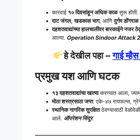
कारवाई
१० दिवसांहून अधिक काळ
सुरू होती.
दाट जंगल
,
खडकाळ भाग
, आणि
दुर्गम डोंगराळ
दहशतवाद्यांच्या हालचालींवर बारकाईने नजर ठेव
आल्या.
Operation Sindoor Attack 
हे देखील पहा –
गाई म्है
प्रमुख यश आणि घटक
१३ दहशतवाद्यांचा खात्मा
करण्यात आला, ज्यामध्
मोठा शस्त्रसाठा जप्त
: एके-४७ रायफल्स, ग्रे
स्थानिक नागरिक सुरक्षित
ठेवण्यासाठी वेळोवेळी
आले.
ऑपरेशन सिंदूर